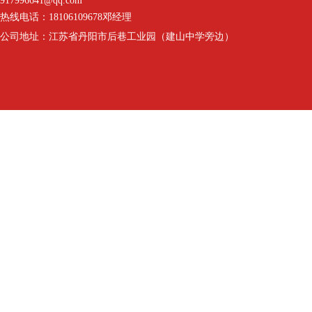
917996641@qq.com
热线电话：
18106109678
邓经理
公司地址：江苏省丹阳市后巷工业园（建山中学旁边）